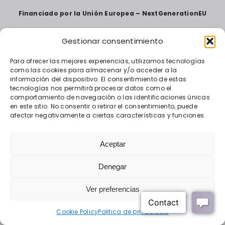
Financiado por la Unión Europea – NextGenerationEU
Gestionar consentimiento
Para ofrecer las mejores experiencias, utilizamos tecnologías
como las cookies para almacenar y/o acceder a la
información del dispositivo. El consentimiento de estas
tecnologías nos permitirá procesar datos como el
comportamiento de navegación o las identificaciones únicas
en este sitio. No consentir o retirar el consentimiento, puede
afectar negativamente a ciertas características y funciones.
Aceptar
«Financiado por la Unión Europea – NextGenerationEU.
Denegar
Sin embargo, los puntos de vista y las opiniones expresadas
son únicamente los del autor o autores
y no reflejan necesariamente los de la Unión Europea o la
Ver preferencias
Comisión Europea.
Ni la Unión Europea ni la Comisión Europea pueden ser
consideradas responsables de las mismas»
Cookie Policy
Politica de privacidad