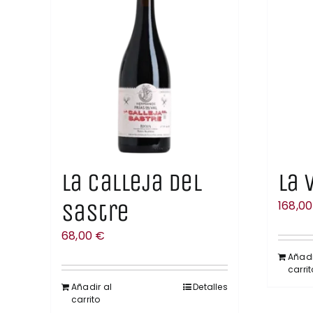
La Calleja del
La 
Sastre
168,0
68,00
€
Añadi
carrit
Añadir al
Detalles
carrito