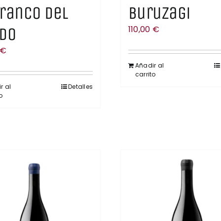
ranco del
Buruzagi
do
110,00
€
€
Añadir al
carrito
r al
Detalles
o