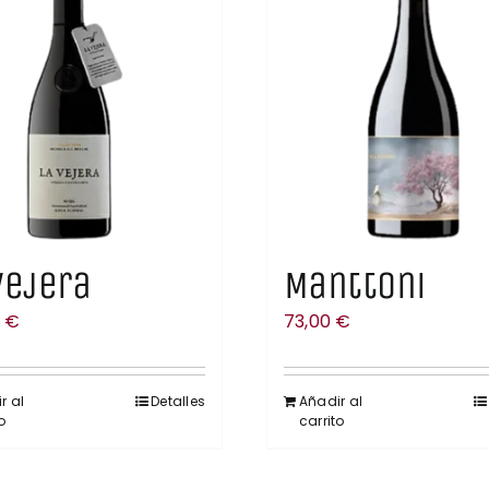
Vejera
Manttoni
0
€
73,00
€
r al
Detalles
Añadir al
o
carrito