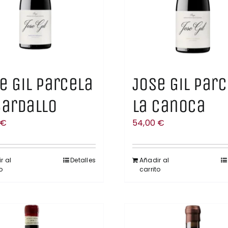
e Gil Parcela
Jose Gil Par
Bardallo
La Canoca
€
54,00
€
r al
Detalles
Añadir al
o
carrito