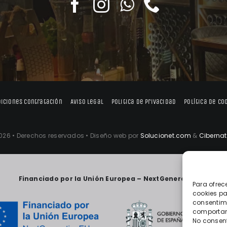
iciones contratación
Aviso legal
Politica de privacidad
Política de co
026 • Derechos reservados • Diseño web por
Solucionet.com
&
Cibernat
Financiado por la Unión Europea – NextGenerationEU
Para ofrec
cookies pa
consentimi
comportami
No consent