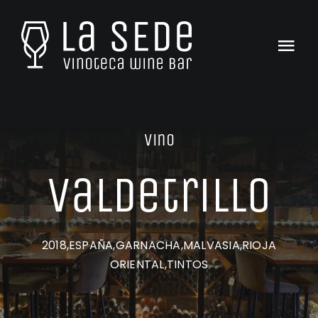
Saltar
al
contenido
Togg
Navi
Inicio
La Carta
Vino
Tienda
Valdetrillo
Catas & Eventos
2018,ESPAÑA,GARNACHA,MALVASIA,RIOJA
Club La SEDe
ORIENTAL,TINTOS
El Equipo