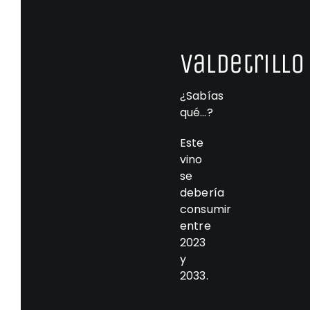
Valdetrillo
¿Sabías
qué…?
Este
vino
se
debería
consumir
entre
2023
y
2033.