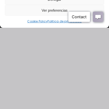
Condiciones contratación
Aviso legal
Politica de privacidad
Ver preferencias
Política de cookies
Cookie Policy
Politica de privacidad
© 2026 • Derechos reservados • Diseño web por
Solucionet.com
&
Cibernatural
Financiado por la Unión Europea – NextGenerationEU