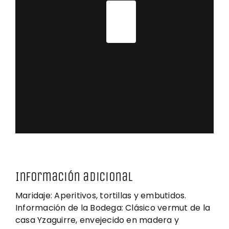
Rojo
Añadir
Clásico
al
cantidad
carrito
Información adicional
Maridaje: Aperitivos, tortillas y embutidos.
Información de la Bodega: Clásico vermut de la
casa Yzaguirre, envejecido en madera y