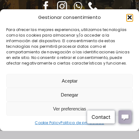
Gestionar consentimiento
Para ofrecer las mejores experiencias, utilizamos tecnologías
Condiciones contratación
Aviso legal
Politica de privacidad
como las cookies para almacenar y/o acceder a la
información del dispositivo. El consentimiento de estas
Política de cookies
tecnologías nos permitirá procesar datos como el
comportamiento de navegación o las identificaciones únicas
en este sitio. No consentir o retirar el consentimiento, puede
© 2026 • Derechos reservados • Diseño web por
afectar negativamente a ciertas características y funciones.
Solucionet.com
&
Cibernatural
Aceptar
Financiado por la Unión Europea – NextGenerationEU
Denegar
Ver preferencias
Cookie Policy
Politica de privacidad