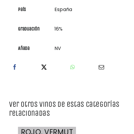
España
País
16%
Graduación
NV
Añada
Ver otros vinos de estas categorías
relacionadas
ROJO
,
VERMUT