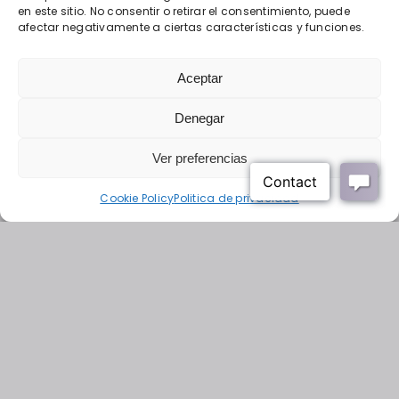
© 2026 • Derechos reservados • Diseño web por
en este sitio. No consentir o retirar el consentimiento, puede
Solucionet.com
&
Cibernatural
afectar negativamente a ciertas características y funciones.
Aceptar
Financiado por la Unión Europea – NextGenerationEU
Denegar
Ver preferencias
Cookie Policy
Politica de privacidad
«Financiado por la Unión Europea – NextGenerationEU.
Sin embargo, los puntos de vista y las opiniones expresadas
son únicamente los del autor o autores
y no reflejan necesariamente los de la Unión Europea o la