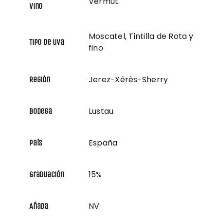
Vermut
vino
Moscatel, Tintilla de Rota y
Tipo de uva
fino
Jerez-Xérès-Sherry
Región
Lustau
Bodega
España
País
15%
Graduación
NV
Añada