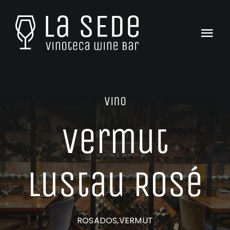
Saltar
al
contenido
Togg
Navi
Inicio
La Carta
Vino
Tienda
Vermut
Catas & Eventos
Lustau Rosé
Club La SEDe
El Equipo
ROSADOS,VERMUT