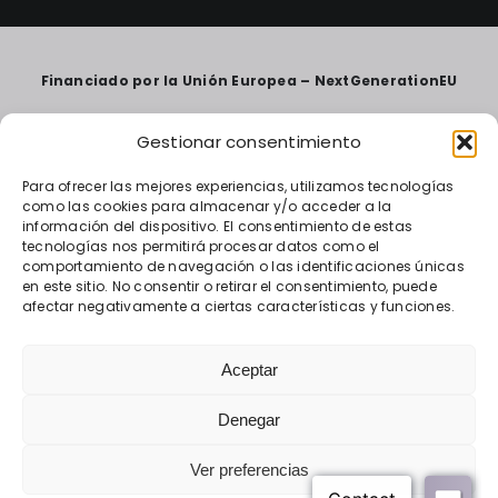
Financiado por la Unión Europea – NextGenerationEU
Gestionar consentimiento
Para ofrecer las mejores experiencias, utilizamos tecnologías
como las cookies para almacenar y/o acceder a la
información del dispositivo. El consentimiento de estas
tecnologías nos permitirá procesar datos como el
comportamiento de navegación o las identificaciones únicas
en este sitio. No consentir o retirar el consentimiento, puede
afectar negativamente a ciertas características y funciones.
Aceptar
«Financiado por la Unión Europea – NextGenerationEU.
Denegar
Sin embargo, los puntos de vista y las opiniones expresadas
son únicamente los del autor o autores
y no reflejan necesariamente los de la Unión Europea o la
Ver preferencias
Comisión Europea.
Ni la Unión Europea ni la Comisión Europea pueden ser