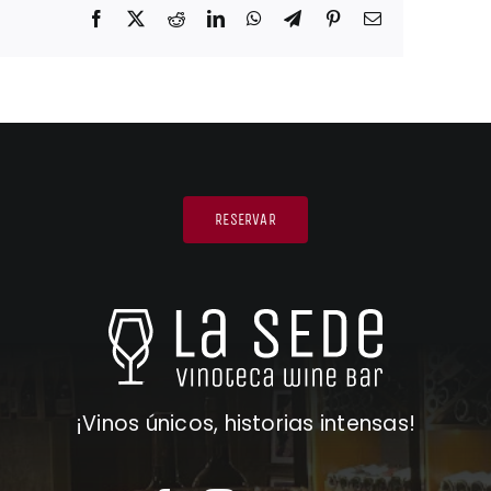
Facebook
X
Reddit
LinkedIn
WhatsApp
Telegram
Pinterest
Correo
electrónico
RESERVAR
¡Vinos únicos, historias intensas!