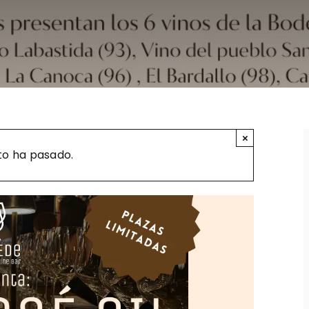
×
to ha pasado.