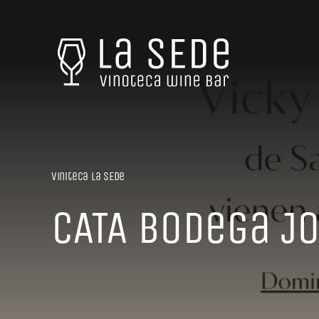
Saltar
al
contenido
Viniteca La SEDe
CATA Bodega JO