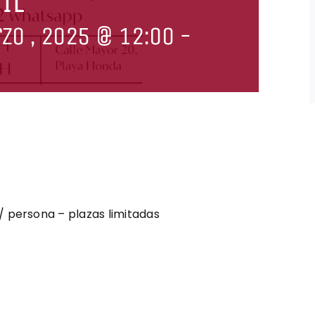
IL
zo , 2025 @ 12:00
-
/ persona – plazas limitadas