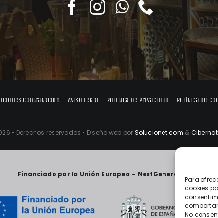
iciones contratación
Aviso legal
Politica de privacidad
Política de co
026 • Derechos reservados • Diseño web por
Solucionet.com
&
Cibernat
Financiado por la Unión Europea – NextGenerationEU
Para ofrec
cookies pa
consentimi
comportami
No consent