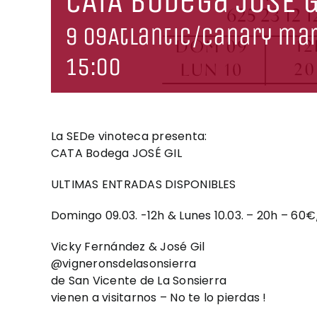
CATA Bodega JOSÉ G
9 09Atlantic/Canary mar
15:00
La SEDe vinoteca presenta:
CATA Bodega JOSÉ GIL
ULTIMAS ENTRADAS DISPONIBLES
Domingo 09.03. -12h & Lunes 10.03. – 20h – 60€
Vicky Fernández & José Gil
@vigneronsdelasonsierra
de San Vicente de La Sonsierra
vienen a visitarnos – No te lo pierdas !