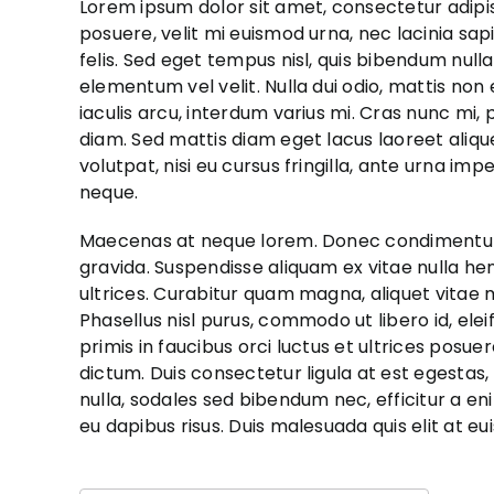
Lorem ipsum dolor sit amet, consectetur adipis
posuere, velit mi euismod urna, nec lacinia sap
felis. Sed eget tempus nisl, quis bibendum nul
elementum vel velit. Nulla dui odio, mattis non
iaculis arcu, interdum varius mi. Cras nunc mi,
diam. Sed mattis diam eget lacus laoreet aliqu
volutpat, nisi eu cursus fringilla, ante urna impe
neque.
Maecenas at neque lorem. Donec condimentum 
gravida. Suspendisse aliquam ex vitae nulla he
ultrices. Curabitur quam magna, aliquet vitae 
Phasellus nisl purus, commodo ut libero id, el
primis in faucibus orci luctus et ultrices posuer
dictum. Duis consectetur ligula at est egestas
nulla, sodales sed bibendum nec, efficitur a e
eu dapibus risus. Duis malesuada quis elit at eu