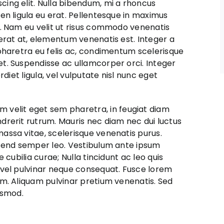
cing elit. Nulla bibendum, mi a rhoncus
ien ligula eu erat. Pellentesque in maximus
la. Nam eu velit ut risus commodo venenatis
 erat at, elementum venenatis est. Integer a
 pharetra eu felis ac, condimentum scelerisque
et. Suspendisse ac ullamcorper orci. Integer
rdiet ligula, vel vulputate nisl nunc eget
velit eget sem pharetra, in feugiat diam
ndrerit rutrum. Mauris nec diam nec dui luctus
massa vitae, scelerisque venenatis purus.
eifend semper leo. Vestibulum ante ipsum
e cubilia curae; Nulla tincidunt ac leo quis
, vel pulvinar neque consequat. Fusce lorem
nim. Aliquam pulvinar pretium venenatis. Sed
ismod.