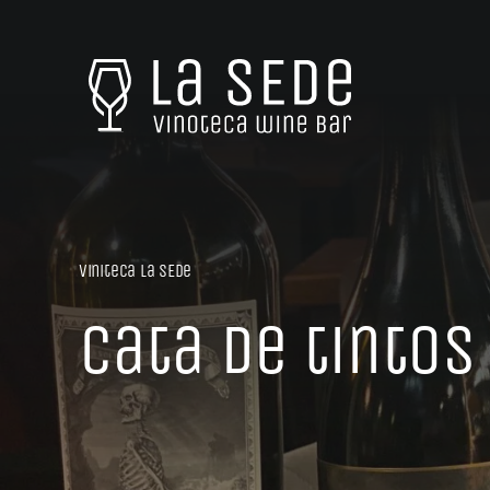
Saltar
al
contenido
Viniteca La SEDe
cata de tintos