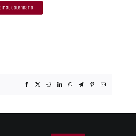
ir al calendario
Facebook
X
Reddit
LinkedIn
WhatsApp
Telegram
Pinterest
Correo
electrónico