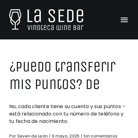
Saltar
al
contenido
Togg
Navi
Inicio
La Carta
¿Puedo transferir
Tienda
mis puntos? de
Catas & Eventos
No, cada cliente tiene su cuenta y sus puntos –
Club La SEDe
está relacionado con tu número de teléfono y
tu fecha de nacimiento.
El Equipo
Por
Seven de León
|
9 mayo, 2025
|
Sin comentarios