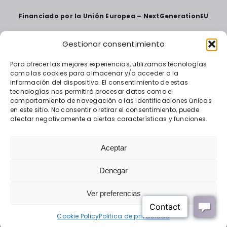
Financiado por la Unión Europea – NextGenerationEU
Gestionar consentimiento
Para ofrecer las mejores experiencias, utilizamos tecnologías
como las cookies para almacenar y/o acceder a la
información del dispositivo. El consentimiento de estas
tecnologías nos permitirá procesar datos como el
comportamiento de navegación o las identificaciones únicas
en este sitio. No consentir o retirar el consentimiento, puede
afectar negativamente a ciertas características y funciones.
Aceptar
«Financiado por la Unión Europea – NextGenerationEU.
Denegar
Sin embargo, los puntos de vista y las opiniones expresadas
son únicamente los del autor o autores
y no reflejan necesariamente los de la Unión Europea o la
Ver preferencias
Comisión Europea.
Ni la Unión Europea ni la Comisión Europea pueden ser
consideradas responsables de las mismas»
Cookie Policy
Politica de privacidad