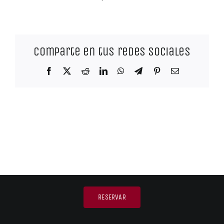
Contacto
Carrito
Comparte en tus redes sociales
Mi Cuenta
Facebook
X
Reddit
LinkedIn
WhatsApp
Telegram
Pinterest
Correo
electrónico
RESERVAR